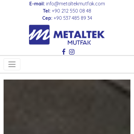
E-mail:
info@metaltekmutfak.com
Tel:
+90 212 550 08 48
Cep:
+90 537 485 89 34