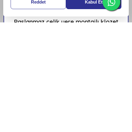
Reddet
Kabul Et
Paslanmaz çelik yere montajlı klozet
Paslanmaz Çelik Evyeli
Tezgahlar
Tümünü Gör